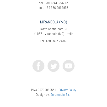
tel. +39 0744 933212
cell. +39 366 9097953
MIRANDOLA (MO)
Piazza Costituente, 36
41037 - Mirandola (MO) - Italia
Tel. +39 0535 24369
P.IVA 00700060551 -
Privacy Policy
Design by:
Euromedia S.r.l.