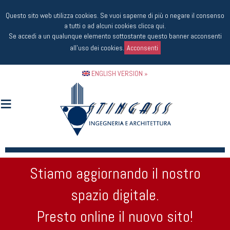
Questo sito web utilizza cookies. Se vuoi saperne di più o negare il consenso
a tutti o ad alcuni cookies
clicca qui
.
Se accedi a un qualunque elemento sottostante questo banner acconsenti
all'uso dei cookies.
Acconsenti
ENGLISH VERSION »
Stiamo aggiornando il nostro
spazio digitale.
Presto online il nuovo sito!