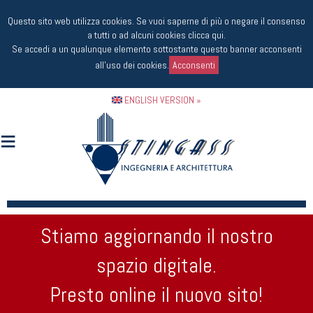
Questo sito web utilizza cookies. Se vuoi saperne di più o negare il consenso
a tutti o ad alcuni cookies
clicca qui
.
Se accedi a un qualunque elemento sottostante questo banner acconsenti
all'uso dei cookies.
Acconsenti
ENGLISH VERSION »
Stiamo aggiornando il nostro
spazio digitale.
Presto online il nuovo sito!