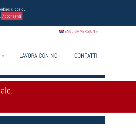
cookies
clicca qui
.
.
Acconsenti
ENGLISH VERSION »
I
LAVORA CON NOI
CONTATTI
ale.