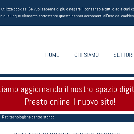
utilizza cookies. Se vuoi saperne di più o negare il consenso a tutti o ad alcuni 
un qualunque elemento sottostante questo banner acconsenti all'uso dei cookies
HOME
CHI SIAMO
SETTOR
tiamo aggiornando il nostro spazio digit
Presto online il nuovo sito!
Reti tecnologiche centro storico