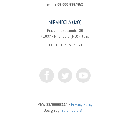
cell. +39 366 9097953
MIRANDOLA (MO)
Piazza Costituente, 36
41037 - Mirandola (MO) - Italia
Tel. +39 0535 24369
P.IVA 00700060551 -
Privacy Policy
Design by:
Euromedia S.r.l.