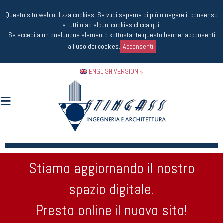
Questo sito web utilizza cookies. Se vuoi saperne di più o negare il consenso
a tutti o ad alcuni cookies
clicca qui
.
Se accedi a un qualunque elemento sottostante questo banner acconsenti
all'uso dei cookies.
Acconsenti
ENGLISH VERSION »
Stiamo aggiornando il nostro
spazio digitale.
Presto online il nuovo sito!